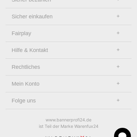
Sicher einkaufen
Fairplay
Hilfe & Kontakt
Rechtliches
Mein Konto
Folge uns
www.bannerprofi24.de
ist Teil der Marke Warenfux24