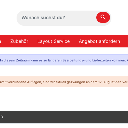
search
a
Zubehör
Layout Service
Angebot anfordern
. In diesem Zeitraum kann es zu längeren Bearbeitungs- und Lieferzeiten kommen. V
mit verbundene Auflagen, sind wir aktuell gezwungen ab dem 12. August den Vers
.)