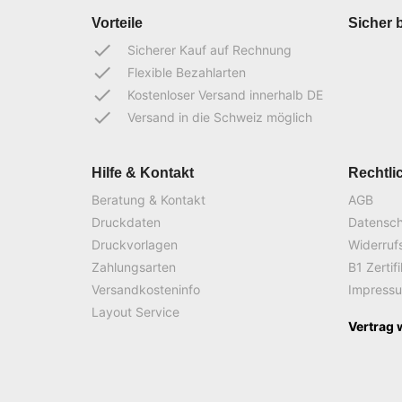
Vorteile
Sicher 
done
Sicherer Kauf auf Rechnung
done
Flexible Bezahlarten
done
Kostenloser Versand innerhalb DE
done
Versand in die Schweiz möglich
Hilfe & Kontakt
Rechtli
Beratung & Kontakt
AGB
Druckdaten
Datensc
Druckvorlagen
Widerruf
Zahlungsarten
B1 Zertif
Versandkosteninfo
Impress
Layout Service
Vertrag 