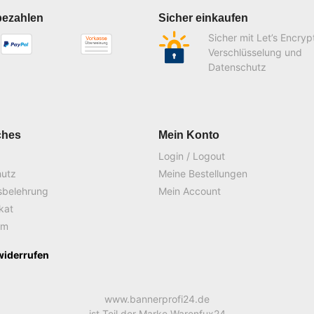
bezahlen
Sicher einkaufen
Sicher mit Let’s Encryp
Verschlüsselung und
Datenschutz
ches
Mein Konto
Login / Logout
hutz
Meine Bestellungen
sbelehrung
Mein Account
ikat
um
widerrufen
www.bannerprofi24.de
ist Teil der Marke Warenfux24