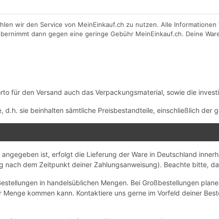
len wir den Service von MeinEinkauf.ch zu nutzen. Alle Informationen f
bernimmt dann gegen eine geringe Gebühr MeinEinkauf.ch. Deine Ware er
o für den Versand auch das Verpackungsmaterial, sowie die investie
d.h. sie beinhalten sämtliche Preisbestandteile, einschließlich der
t angegeben ist, erfolgt die Lieferung der Ware in Deutschland inne
g nach dem Zeitpunkt deiner Zahlungsanweisung). Beachte bitte, das
estellungen in handelsüblichen Mengen. Bei Großbestellungen plane b
er Menge kommen kann. Kontaktiere uns gerne im Vorfeld deiner Beste