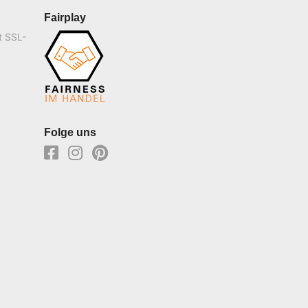
Fairplay
t SSL-
Folge uns