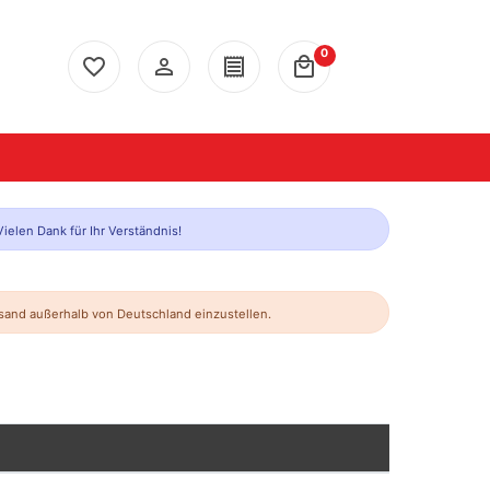
0
favorite_border
person_outline
receipt
local_mall
ielen Dank für Ihr Verständnis!
and außerhalb von Deutschland einzustellen.