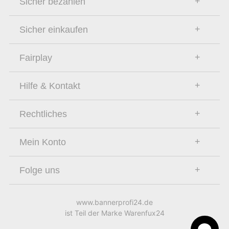
Sicher bezahlen
Sicher einkaufen
Fairplay
Hilfe & Kontakt
Rechtliches
Mein Konto
Folge uns
www.bannerprofi24.de
ist Teil der Marke Warenfux24