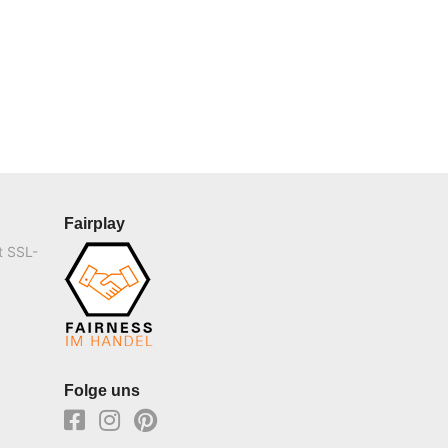
Fairplay
t SSL-
Folge uns