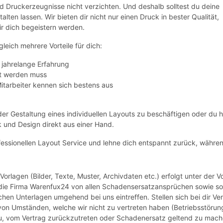
 Druckerzeugnisse nicht verzichten. Und deshalb solltest du deine
ten lassen. Wir bieten dir nicht nur einen Druck in bester Qualität,
r dich begeistern werden.
leich mehrere Vorteile für dich:
 jahrelange Erfahrung
et werden muss
itarbeiter kennen sich bestens aus
mit der Gestaltung eines individuellen Layouts zu beschäftigen oder d
 und Design direkt aus einer Hand.
essionellen Layout Service und lehne dich entspannt zurück, währen
 Vorlagen (Bilder, Texte, Muster, Archivdaten etc.) erfolgt unter de
t die Firma Warenfux24 von allen Schadensersatzansprüchen sowie sons
hen Unterlagen umgehend bei uns eintreffen. Stellen sich bei dir Ve
 von Umständen, welche wir nicht zu vertreten haben (Betriebsstörun
azu, vom Vertrag zurückzutreten oder Schadenersatz geltend zu mach