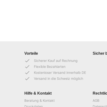
Vorteile
Sicher 
done
Sicherer Kauf auf Rechnung
done
Flexible Bezahlarten
done
Kostenloser Versand innerhalb DE
done
Versand in die Schweiz möglich
Hilfe & Kontakt
Rechtli
Beratung & Kontakt
AGB
Druckdaten
Datensc