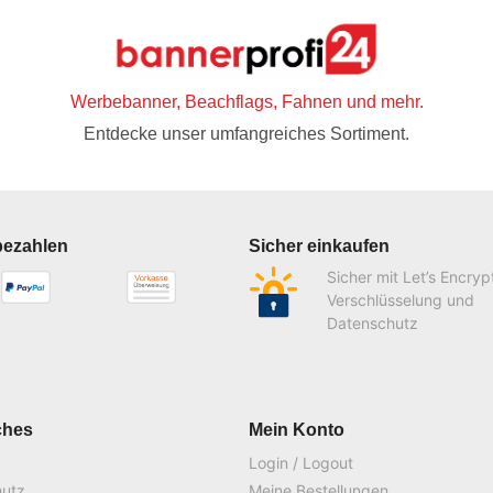
Werbebanner, Beachflags, Fahnen und mehr.
Entdecke unser umfangreiches Sortiment.
bezahlen
Sicher einkaufen
Sicher mit Let’s Encryp
Verschlüsselung und
Datenschutz
ches
Mein Konto
Login / Logout
hutz
Meine Bestellungen