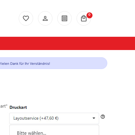
0
favorite_border
person_outline
receipt
local_mall
ielen Dank für Ihr Verständnis!
art"