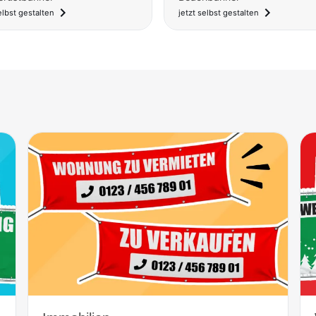
navigate_next
navigate_next
elbst gestalten
jetzt selbst gestalten