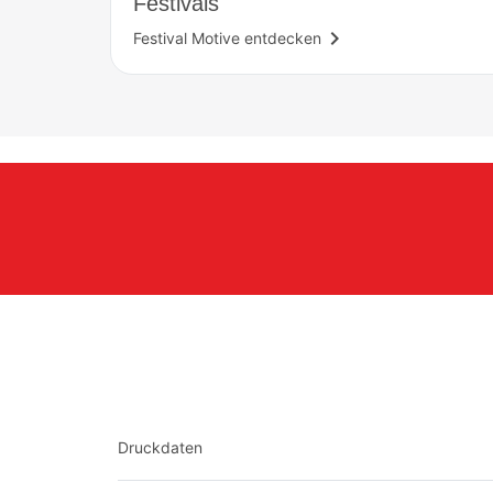
Festivals
navigate_next
Festival Motive entdecken
Druckdaten