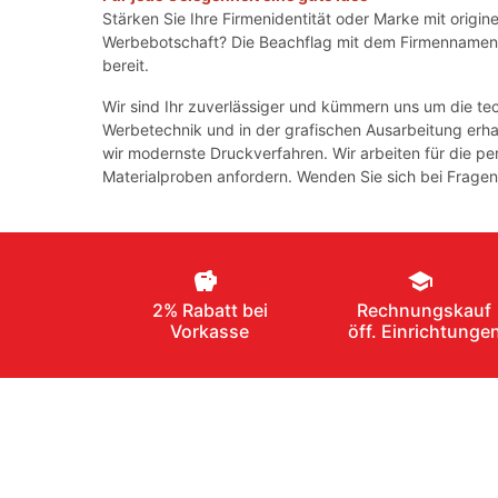
Stärken Sie Ihre Firmenidentität oder Marke mit origin
Werbebotschaft? Die Beachflag mit dem Firmennamen am
bereit.
Wir sind Ihr zuverlässiger und kümmern uns um die te
Werbetechnik und in der grafischen Ausarbeitung erh
wir modernste Druckverfahren. Wir arbeiten für die p
Materialproben anfordern. Wenden Sie sich bei Fragen 
savings
school
2% Rabatt bei
Rechnungskauf
Vorkasse
öff. Einrichtunge