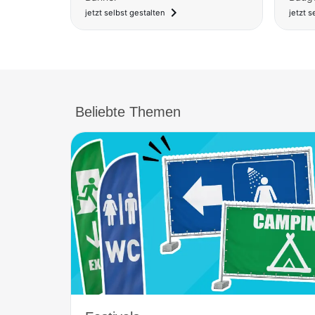
navigate_next
jetzt s
jetzt selbst gestalten
Beliebte Themen