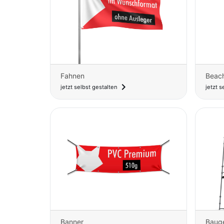
Fahnen
Beach
navigate_next
jetzt selbst gestalten
jetzt s
Baug
Banner