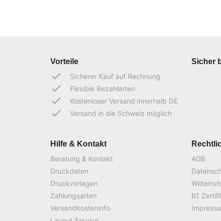
Vorteile
Sicher 
done
Sicherer Kauf auf Rechnung
done
Flexible Bezahlarten
done
Kostenloser Versand innerhalb DE
done
Versand in die Schweiz möglich
Hilfe & Kontakt
Rechtli
Beratung & Kontakt
AGB
Druckdaten
Datensc
Druckvorlagen
Widerruf
Zahlungsarten
B1 Zertif
Versandkosteninfo
Impress
Layout Service