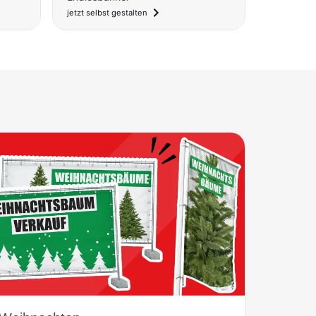
navigate_next
jetzt selbst gestalten