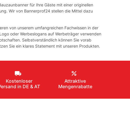
Bauzaunbanner für Ihre Gäste mit einer originellen
g. Wir von Bannerprof24 stellen die Mittel dazu
tieren von unserem umfangreichen Fachwissen in der
on Logo oder Werbeslogans auf Werbeträger verwenden
otschaften. Selbstverständlich können Sie vorab
tzen Sie ein klares Statement mit unseren Produkten.
local_shipping
percent
Kostenloser
Attraktive
Versand in DE & AT
Mengenrabatte