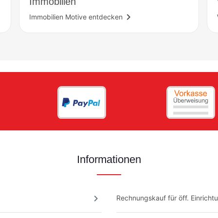
Immobilien
navigate_next
Immobilien Motive entdecken
Informationen
chevron_right
Rechnungskauf für öff. Einricht