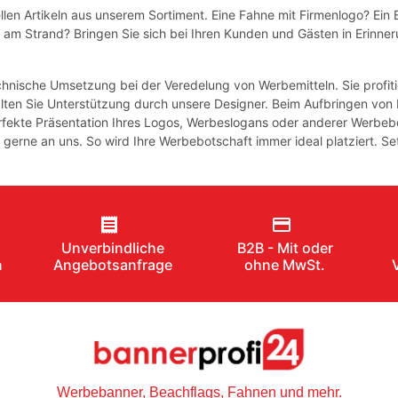
ellen Artikeln aus unserem Sortiment. Eine Fahne mit Firmenlogo? Ein 
 Strand? Bringen Sie sich bei Ihren Kunden und Gästen in Erinnerun
chnische Umsetzung bei der Veredelung von Werbemitteln. Sie profi
alten Sie Unterstützung durch unsere Designer. Beim Aufbringen v
erfekte Präsentation Ihres Logos, Werbeslogans oder anderer Werbeb
gerne an uns. So wird Ihre Werbebotschaft immer ideal platziert. Se
receipt
payment
Unverbindliche
B2B - Mit oder
n
Angebotsanfrage
ohne MwSt.
Werbebanner, Beachflags, Fahnen und mehr.