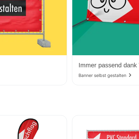
Immer passend dank
navigate_next
Banner selbst gestalten