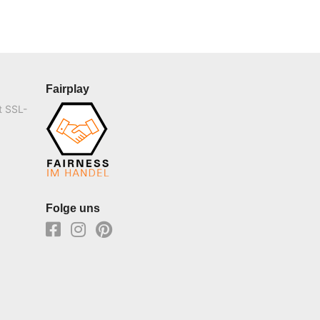
Fairplay
t SSL-
Folge uns