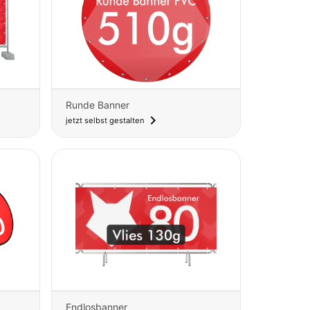
Runde Banner
navigate_next
jetzt selbst gestalten
Endlosbanner