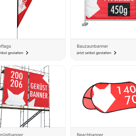
flags
Bauzaunbanner
navigate_next
navigate_next
elbst gestalten
jetzt selbst gestalten
erüstbanner
Beachbanner