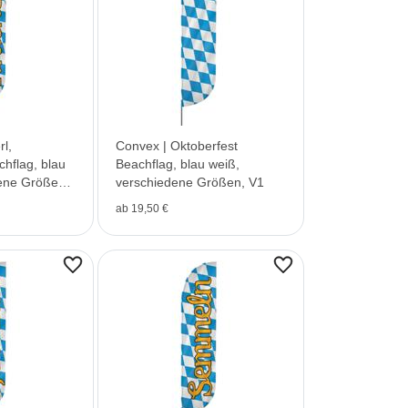
l,
Convex | Oktoberfest
chflag, blau
Beachflag, blau weiß,
ene Größen,
verschiedene Größen, V1
ab 19,50 €