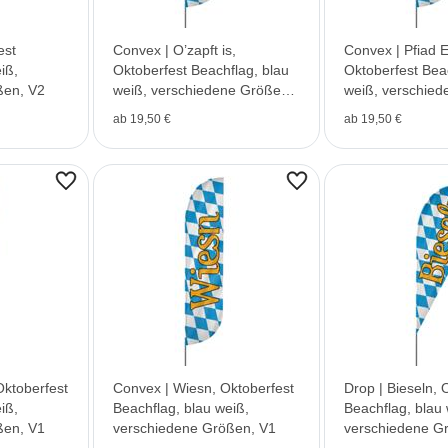
est
Convex | O’zapft is,
Convex | Pfiad E
iß,
Oktoberfest Beachflag, blau
Oktoberfest Bea
ßen, V2
weiß, verschiedene Größen,
weiß, verschied
V1
V1
ab 19,50 €
ab 19,50 €
Oktoberfest
Convex | Wiesn, Oktoberfest
Drop | Bieseln, 
iß,
Beachflag, blau weiß,
Beachflag, blau 
ßen, V1
verschiedene Größen, V1
verschiedene G