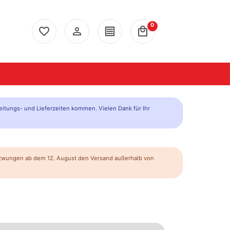
0
favorite_border
person_outline
receipt
local_mall
eitungs- und Lieferzeiten kommen. Vielen Dank für Ihr
ezwungen ab dem 12. August den Versand außerhalb von