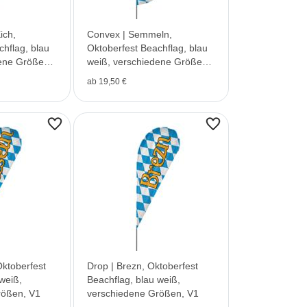
ich,
Convex | Semmeln,
chflag, blau
Oktoberfest Beachflag, blau
ene Größen,
weiß, verschiedene Größen,
V1
ab 19,50 €
Oktoberfest
Drop | Brezn, Oktoberfest
weiß,
Beachflag, blau weiß,
rößen, V1
verschiedene Größen, V1