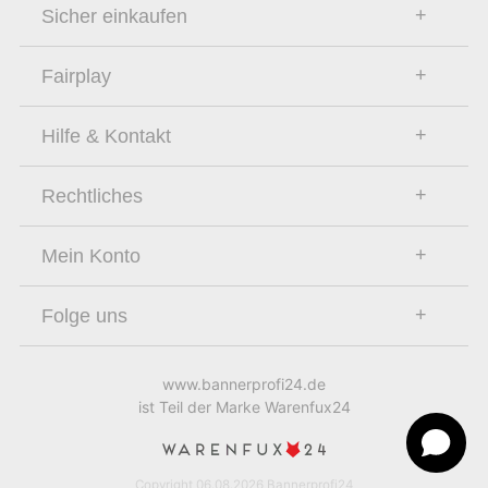
Sicher einkaufen
Fairplay
Hilfe & Kontakt
Rechtliches
Mein Konto
Folge uns
www.bannerprofi24.de
ist Teil der Marke Warenfux24
Copyright 06.08.2026 Bannerprofi24