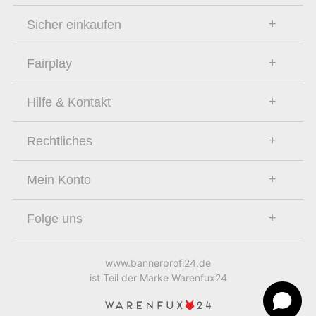
Sicher einkaufen
Fairplay
Hilfe & Kontakt
Rechtliches
Mein Konto
Folge uns
www.bannerprofi24.de
ist Teil der Marke Warenfux24