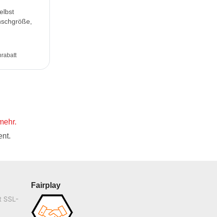
elbst
nschgröße,
rabatt
mehr.
nt.
Fairplay
t SSL-