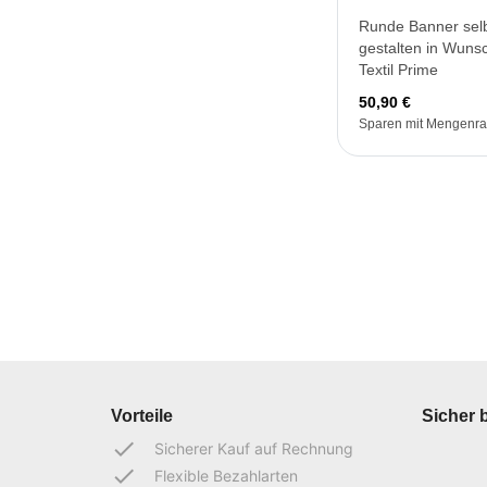
Runde Banner sel
gestalten in Wuns
Textil Prime
50,90 €
Sparen mit Mengenra
Vorteile
Sicher 
done
Sicherer Kauf auf Rechnung
done
Flexible Bezahlarten