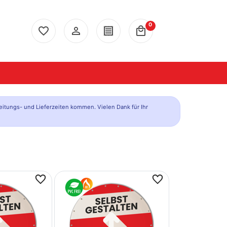
0
favorite_border
person_outline
receipt
local_mall
eitungs- und Lieferzeiten kommen. Vielen Dank für Ihr