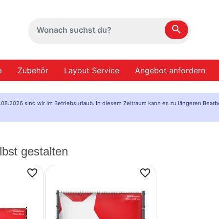
search
a
Zubehör
Layout Service
Angebot anfordern
.08.2026 sind wir im Betriebsurlaub. In diesem Zeitraum kann es zu längeren Bearb
bst gestalten