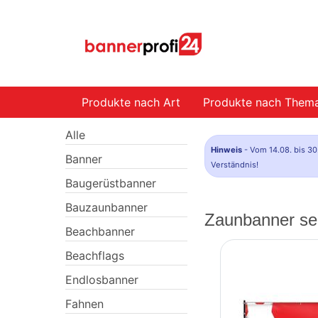
Produkte nach Art
Produkte nach Them
Alle
Hinweis
- Vom 14.08. bis 30
Banner
Verständnis!
Baugerüstbanner
Bauzaunbanner
Zaunbanner sel
Beachbanner
Beachflags
Endlosbanner
Fahnen