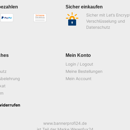
bezahlen
Sicher einkaufen
Sicher mit Let’s Encryp
Verschlüsselung und
Datenschutz
ches
Mein Konto
Login / Logout
hutz
Meine Bestellungen
sbelehrung
Mein Account
ikat
um
widerrufen
www.bannerprofi24.de
ist Teil der Marke Warenfux24