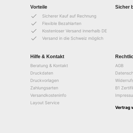
Vorteile
Sicher 
done
Sicherer Kauf auf Rechnung
done
Flexible Bezahlarten
done
Kostenloser Versand innerhalb DE
done
Versand in die Schweiz möglich
Hilfe & Kontakt
Rechtli
Beratung & Kontakt
AGB
Druckdaten
Datensc
Druckvorlagen
Widerruf
Zahlungsarten
B1 Zertif
Versandkosteninfo
Impress
Layout Service
Vertrag 