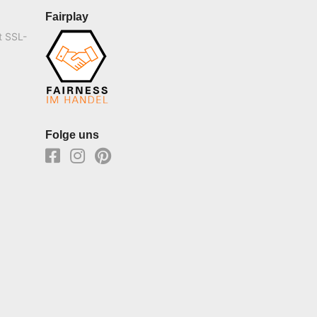
Fairplay
t SSL-
Folge uns