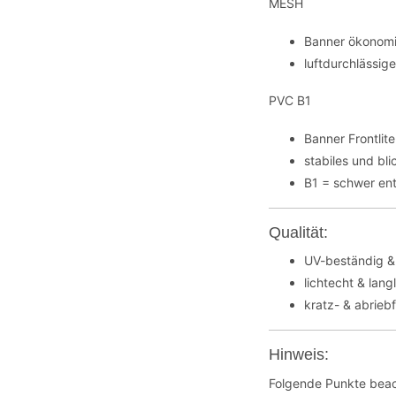
MESH
Banner ökonomi
luftdurchlässig
PVC B1
Banner Frontli
stabiles und bl
B1 = schwer en
Qualität:
UV-beständig &
lichtecht & lang
kratz- & abrieb
Hinweis:
Folgende Punkte beac