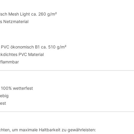
sch Mesh Light ca. 260 g/m²
es Netzmaterial
te PVC ökonomisch B1 ca. 510 g/m²
ickdichtes PVC Material
tflammbar
 100% wetterfest
lebig
fest
hten, um maximale Haltbarkeit zu gewährleisten: