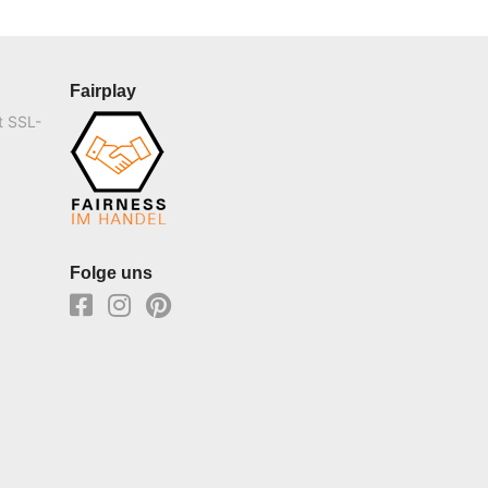
Fairplay
t SSL-
Folge uns