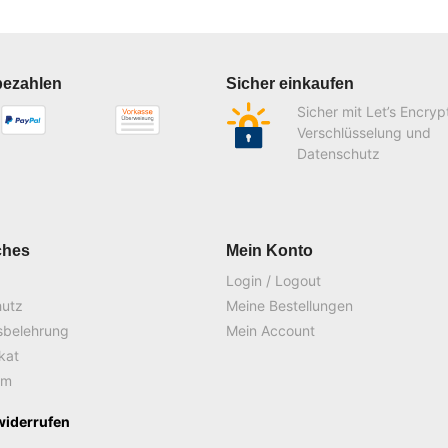
bezahlen
Sicher einkaufen
Sicher mit Let’s Encryp
Verschlüsselung und
Datenschutz
ches
Mein Konto
Login / Logout
hutz
Meine Bestellungen
sbelehrung
Mein Account
ikat
um
widerrufen