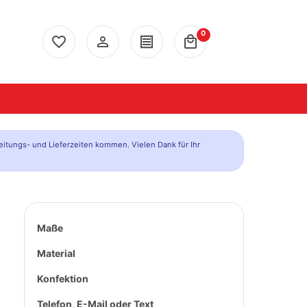
0
favorite_border
person_outline
receipt
local_mall
eitungs- und Lieferzeiten kommen. Vielen Dank für Ihr
Maße
Material
Konfektion
Telefon, E-Mail oder Text