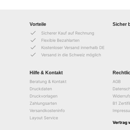
Vorteile
Sicher 
done
Sicherer Kauf auf Rechnung
done
Flexible Bezahlarten
done
Kostenloser Versand innerhalb DE
done
Versand in die Schweiz möglich
Hilfe & Kontakt
Rechtli
Beratung & Kontakt
AGB
Druckdaten
Datensc
Druckvorlagen
Widerruf
Zahlungsarten
B1 Zertif
Versandkosteninfo
Impress
Layout Service
Vertrag 