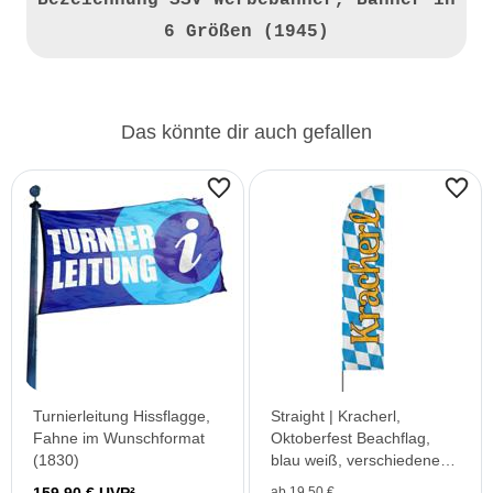
Bezeichnung
SSV Werbebanner, Banner in
6 Größen (1945)
Das könnte dir auch gefallen
Turnierleitung Hissflagge,
Straight | Kracherl,
Fahne im Wunschformat
Oktoberfest Beachflag,
(1830)
blau weiß, verschiedene
Größen, V1
ab 19,50 €