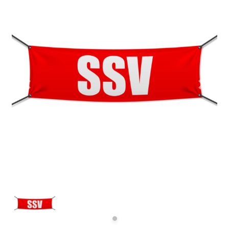
Previous
Next