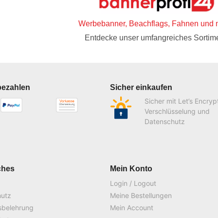
Werbebanner, Beachflags, Fahnen und 
Entdecke unser umfangreiches Sortime
bezahlen
Sicher einkaufen
Sicher mit Let’s Encryp
Verschlüsselung und
Datenschutz
ches
Mein Konto
Login / Logout
hutz
Meine Bestellungen
sbelehrung
Mein Account