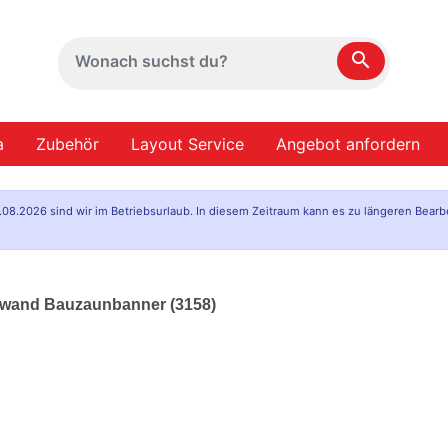
search
a
Zubehör
Layout Service
Angebot anfordern
.08.2026 sind wir im Betriebsurlaub. In diesem Zeitraum kann es zu längeren Bearb
lzwand Bauzaunbanner (3158)