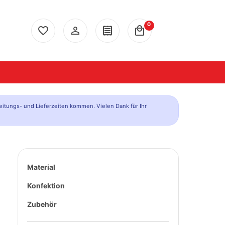
0
favorite_border
person_outline
receipt
local_mall
eitungs- und Lieferzeiten kommen. Vielen Dank für Ihr
Material
Konfektion
Zubehör