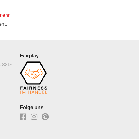
mehr.
nt.
Fairplay
t SSL-
Folge uns