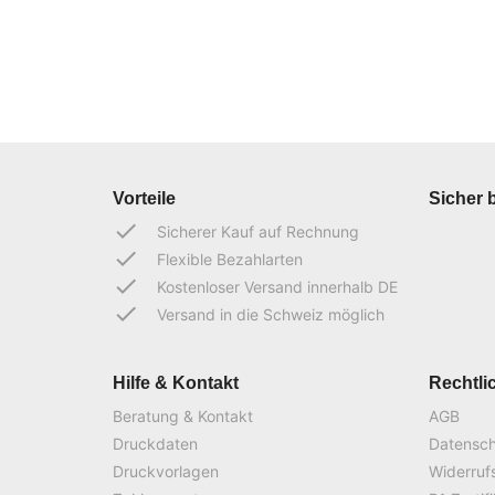
Vorteile
Sicher 
done
Sicherer Kauf auf Rechnung
done
Flexible Bezahlarten
done
Kostenloser Versand innerhalb DE
done
Versand in die Schweiz möglich
Hilfe & Kontakt
Rechtli
Beratung & Kontakt
AGB
Druckdaten
Datensc
Druckvorlagen
Widerruf