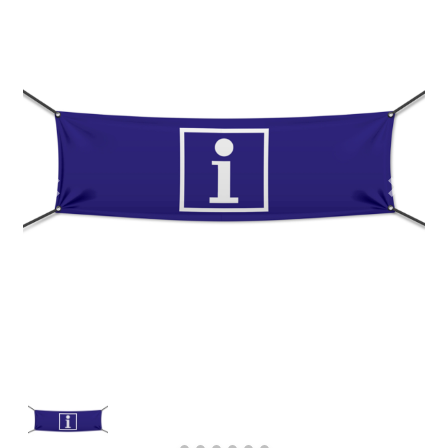
Previous
Next