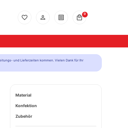
0
favorite_border
person_outline
receipt
local_mall
eitungs- und Lieferzeiten kommen. Vielen Dank für Ihr
Material
Konfektion
Zubehör