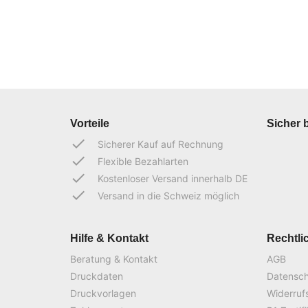
Vorteile
Sicher 
done
Sicherer Kauf auf Rechnung
done
Flexible Bezahlarten
done
Kostenloser Versand innerhalb DE
done
Versand in die Schweiz möglich
Hilfe & Kontakt
Rechtli
Beratung & Kontakt
AGB
Druckdaten
Datensc
Druckvorlagen
Widerruf