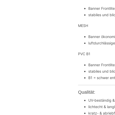
Banner Frontli
stabiles und bl
MESH
Banner ökonomi
luftdurchlässig
PVC B1
Banner Frontli
stabiles und bl
B1 = schwer en
Qualität:
UV-beständig &
lichtecht & lang
kratz- & abrieb