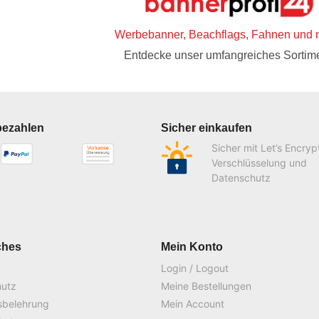
Werbebanner, Beachflags, Fahnen und 
Entdecke unser umfangreiches Sortime
bezahlen
Sicher einkaufen
Sicher mit Let’s Encryp
Verschlüsselung und
Datenschutz
ches
Mein Konto
Login / Logout
hutz
Meine Bestellungen
sbelehrung
Mein Account