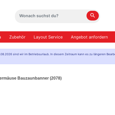
search
a
Zubehör
Layout Service
Angebot anfordern
.08.2026 sind wir im Betriebsurlaub. In diesem Zeitraum kann es zu längeren Bearb
edermäuse Bauzaunbanner (2078)