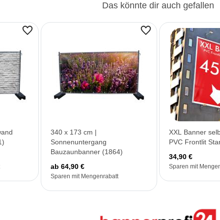
Das könnte dir auch gefallen
wand
340 x 173 cm |
XXL Banner selb
1)
Sonnenuntergang
PVC Frontlit St
Bauzaunbanner (1864)
34,90 €
ab 64,90 €
Sparen mit Mengen
Sparen mit Mengenrabatt