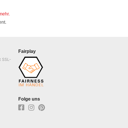
mehr.
nt.
Fairplay
t SSL-
Folge uns