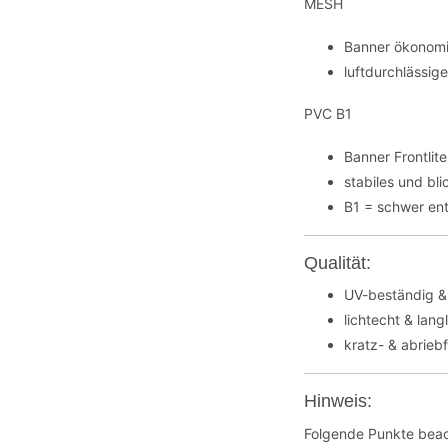
MESH
Banner ökonomi
luftdurchlässig
PVC B1
Banner Frontli
stabiles und bl
B1 = schwer en
Qualität:
UV-beständig &
lichtecht & lang
kratz- & abrieb
Hinweis:
Folgende Punkte beac