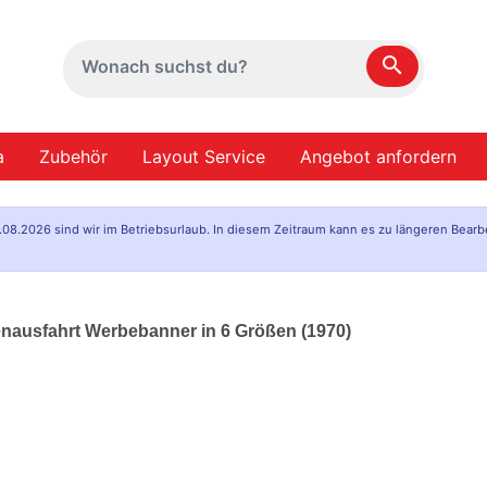
search
a
Zubehör
Layout Service
Angebot anfordern
.08.2026 sind wir im Betriebsurlaub. In diesem Zeitraum kann es zu längeren Bearb
enausfahrt Werbebanner in 6 Größen (1970)