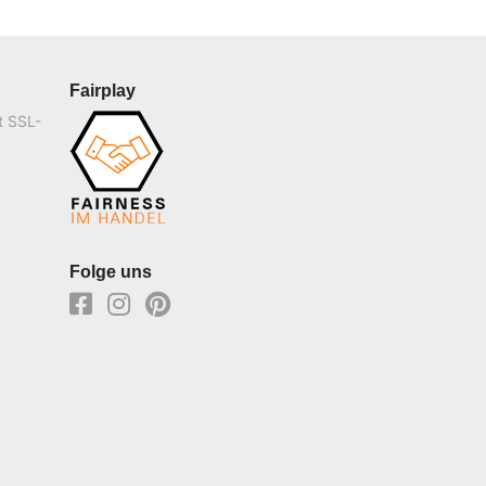
Fairplay
t SSL-
Folge uns