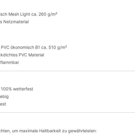
sch Mesh Light ca. 260 g/m²
es Netzmaterial
te PVC ökonomisch B1 ca. 510 g/m²
ickdichtes PVC Material
tflammbar
 100% wetterfest
lebig
fest
hten, um maximale Haltbarkeit zu gewährleisten: