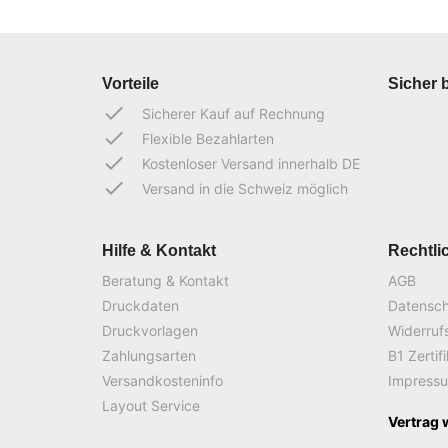
Vorteile
Sicher 
done
Sicherer Kauf auf Rechnung
done
Flexible Bezahlarten
done
Kostenloser Versand innerhalb DE
done
Versand in die Schweiz möglich
Hilfe & Kontakt
Rechtli
Beratung & Kontakt
AGB
Druckdaten
Datensc
Druckvorlagen
Widerruf
Zahlungsarten
B1 Zertif
Versandkosteninfo
Impress
Layout Service
Vertrag 