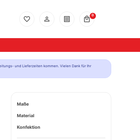
0
favorite_border
person_outline
receipt
local_mall
eitungs- und Lieferzeiten kommen. Vielen Dank für Ihr
Maße
Material
Konfektion