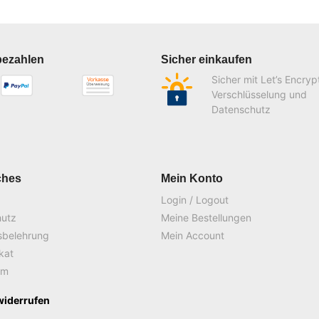
bezahlen
Sicher einkaufen
Sicher mit Let’s Encryp
Verschlüsselung und
Datenschutz
ches
Mein Konto
Login / Logout
hutz
Meine Bestellungen
sbelehrung
Mein Account
ikat
um
widerrufen