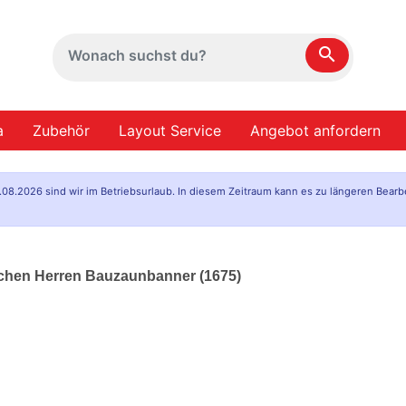
search
a
Zubehör
Layout Service
Angebot anfordern
.08.2026 sind wir im Betriebsurlaub. In diesem Zeitraum kann es zu längeren Bearb
schen Herren Bauzaunbanner (1675)