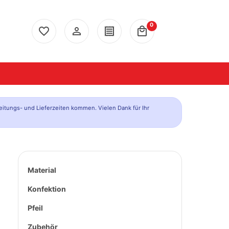
0
favorite_border
person_outline
receipt
local_mall
eitungs- und Lieferzeiten kommen. Vielen Dank für Ihr
Material
Konfektion
Pfeil
Zubehör