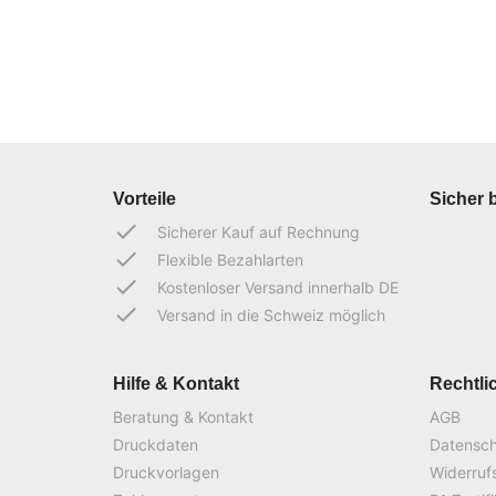
Vorteile
Sicher 
done
Sicherer Kauf auf Rechnung
done
Flexible Bezahlarten
done
Kostenloser Versand innerhalb DE
done
Versand in die Schweiz möglich
Hilfe & Kontakt
Rechtli
Beratung & Kontakt
AGB
Druckdaten
Datensc
Druckvorlagen
Widerruf