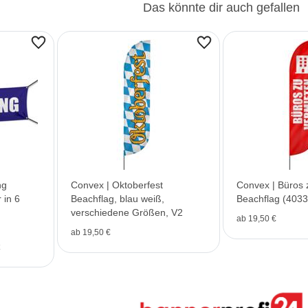
Das könnte dir auch gefallen
ng
Convex | Oktoberfest
Convex | Büros 
 in 6
Beachflag, blau weiß,
Beachflag (4033
verschiedene Größen, V2
ab 19,50 €
ab 19,50 €