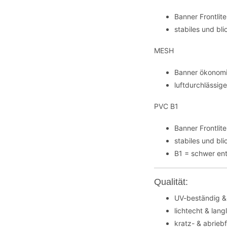
Banner Frontli
stabiles und bl
MESH
Banner ökonomi
luftdurchlässig
PVC B1
Banner Frontli
stabiles und bl
B1 = schwer en
Qualität:
UV-beständig &
lichtecht & lang
kratz- & abrieb