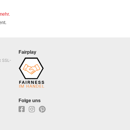
mehr.
nt.
Fairplay
t SSL-
Folge uns