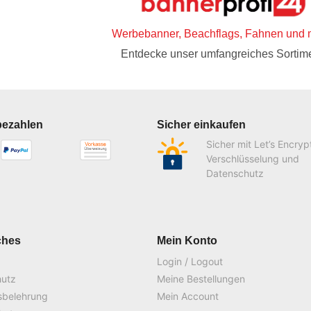
Werbebanner, Beachflags, Fahnen und 
Entdecke unser umfangreiches Sortime
bezahlen
Sicher einkaufen
Sicher mit Let’s Encryp
Verschlüsselung und
Datenschutz
ches
Mein Konto
Login / Logout
hutz
Meine Bestellungen
sbelehrung
Mein Account