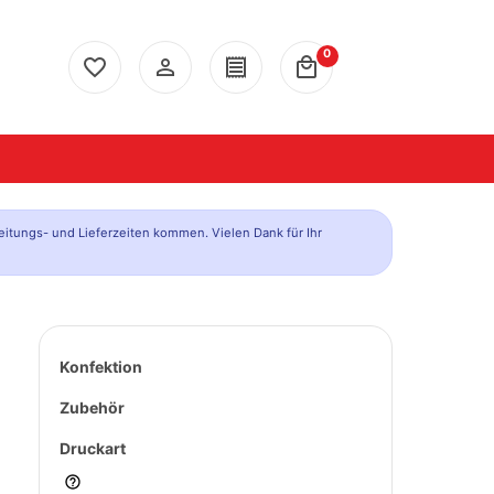
0
favorite_border
person_outline
receipt
local_mall
eitungs- und Lieferzeiten kommen. Vielen Dank für Ihr
Konfektion
Zubehör
Druckart