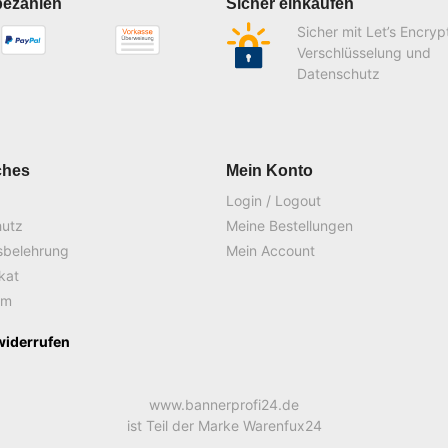
bezahlen
Sicher einkaufen
Sicher mit Let’s Encryp
Verschlüsselung und
Datenschutz
ches
Mein Konto
Login / Logout
hutz
Meine Bestellungen
sbelehrung
Mein Account
ikat
um
widerrufen
www.bannerprofi24.de
ist Teil der Marke Warenfux24