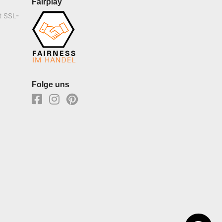
Fairplay
t SSL-
Folge uns