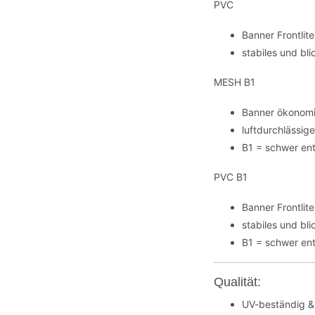
PVC
Banner Frontli
stabiles und bl
MESH B1
Banner ökonomi
luftdurchlässig
B1 = schwer en
PVC B1
Banner Frontli
stabiles und bl
B1 = schwer en
Qualität:
UV-beständig &