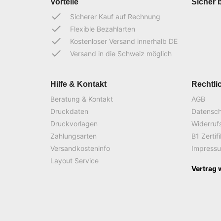
Vorteile
Sicher 
done
Sicherer Kauf auf Rechnung
done
Flexible Bezahlarten
done
Kostenloser Versand innerhalb DE
done
Versand in die Schweiz möglich
Hilfe & Kontakt
Rechtli
Beratung & Kontakt
AGB
Druckdaten
Datensc
Druckvorlagen
Widerruf
Zahlungsarten
B1 Zertif
Versandkosteninfo
Impress
Layout Service
Vertrag 