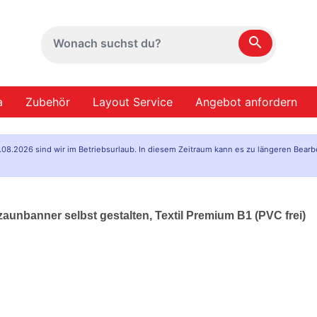
search
a
Zubehör
Layout Service
Angebot anfordern
.08.2026 sind wir im Betriebsurlaub. In diesem Zeitraum kann es zu längeren Bearb
zaunbanner selbst gestalten, Textil Premium B1 (PVC frei)