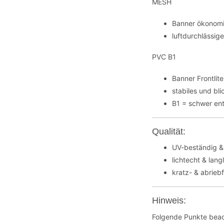
MESH
Banner ökonomi
luftdurchlässig
PVC B1
Banner Frontli
stabiles und bl
B1 = schwer en
Qualität:
UV-beständig &
lichtecht & lang
kratz- & abrieb
Hinweis:
Folgende Punkte beac