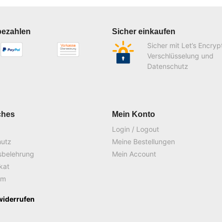
bezahlen
Sicher einkaufen
Sicher mit Let’s Encryp
Verschlüsselung und
Datenschutz
ches
Mein Konto
Login / Logout
hutz
Meine Bestellungen
sbelehrung
Mein Account
ikat
um
widerrufen