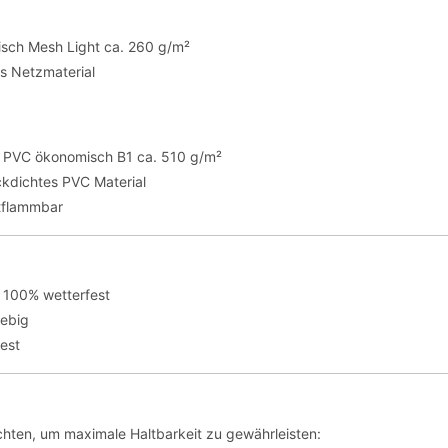
sch Mesh Light ca. 260 g/m²
es Netzmaterial
te PVC ökonomisch B1 ca. 510 g/m²
ickdichtes PVC Material
tflammbar
 100% wetterfest
lebig
fest
hten, um maximale Haltbarkeit zu gewährleisten: