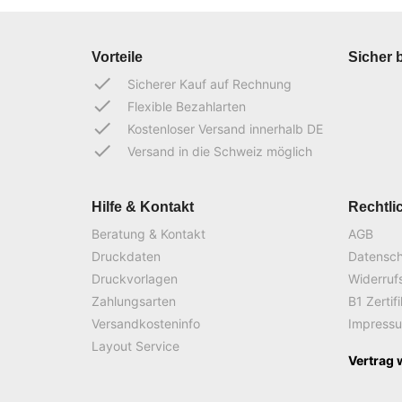
Vorteile
Sicher 
done
Sicherer Kauf auf Rechnung
done
Flexible Bezahlarten
done
Kostenloser Versand innerhalb DE
done
Versand in die Schweiz möglich
Hilfe & Kontakt
Rechtli
Beratung & Kontakt
AGB
Druckdaten
Datensc
Druckvorlagen
Widerruf
Zahlungsarten
B1 Zertif
Versandkosteninfo
Impress
Layout Service
Vertrag 