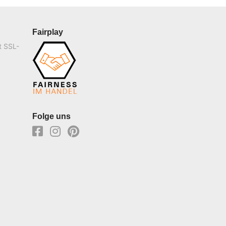
Fairplay
t SSL-
Folge uns