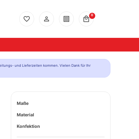
0
favorite_border
person_outline
receipt
local_mall
eitungs- und Lieferzeiten kommen. Vielen Dank für Ihr
Maße
Material
Konfektion