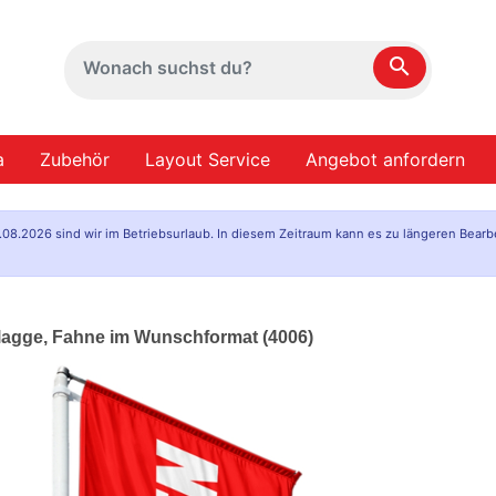
search
a
Zubehör
Layout Service
Angebot anfordern
.08.2026 sind wir im Betriebsurlaub. In diesem Zeitraum kann es zu längeren Bearb
flagge, Fahne im Wunschformat (4006)