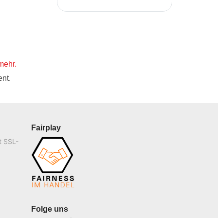
mehr.
nt.
Fairplay
t SSL-
Folge uns