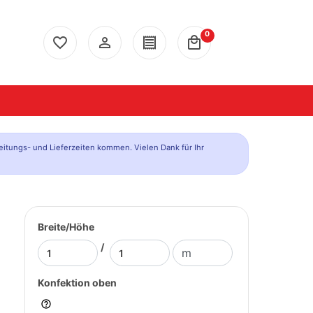
0
favorite_border
person_outline
receipt
local_mall
eitungs- und Lieferzeiten kommen. Vielen Dank für Ihr
Breite/Höhe
/
Konfektion oben