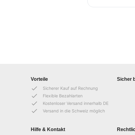
Vorteile
Sicher 
done
Sicherer Kauf auf Rechnung
done
Flexible Bezahlarten
done
Kostenloser Versand innerhalb DE
done
Versand in die Schweiz möglich
Hilfe & Kontakt
Rechtli