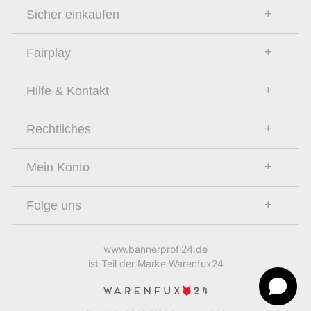
Sicher einkaufen
Fairplay
Hilfe & Kontakt
Rechtliches
Mein Konto
Folge uns
www.bannerprofi24.de
ist Teil der Marke Warenfux24