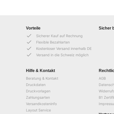
Vorteile
Sicher 
done
Sicherer Kauf auf Rechnung
done
Flexible Bezahlarten
done
Kostenloser Versand innerhalb DE
done
Versand in die Schweiz möglich
Hilfe & Kontakt
Rechtli
Beratung & Kontakt
AGB
Druckdaten
Datensc
Druckvorlagen
Widerruf
Zahlungsarten
B1 Zertif
Versandkosteninfo
Impress
Layout Service