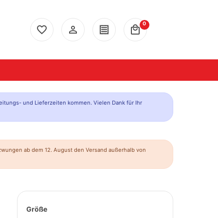
0
favorite_border
person_outline
receipt
local_mall
eitungs- und Lieferzeiten kommen. Vielen Dank für Ihr
ezwungen ab dem 12. August den Versand außerhalb von
Größe