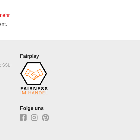
mehr.
nt.
Fairplay
t SSL-
Folge uns