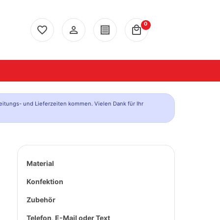
0
favorite_border
person_outline
receipt
local_mall
eitungs- und Lieferzeiten kommen. Vielen Dank für Ihr
Material
Konfektion
Zubehör
Telefon, E-Mail oder Text