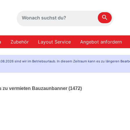
search
a
Zubehör
Layout Service
Angebot anfordern
.08.2026 sind wir im Betriebsurlaub. In diesem Zeitraum kann es zu längeren Bearb
us zu vermieten Bauzaunbanner (1472)