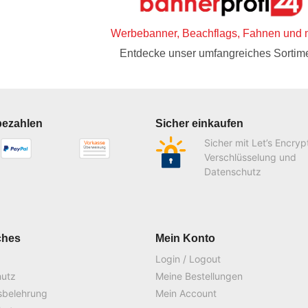
Werbebanner, Beachflags, Fahnen und 
Entdecke unser umfangreiches Sortime
bezahlen
Sicher einkaufen
Sicher mit Let’s Encryp
Verschlüsselung und
Datenschutz
ches
Mein Konto
Login / Logout
hutz
Meine Bestellungen
sbelehrung
Mein Account