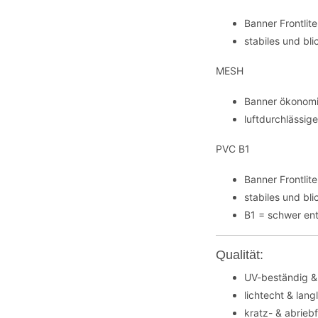
Banner Frontli
stabiles und bl
MESH
Banner ökonomi
luftdurchlässig
PVC B1
Banner Frontli
stabiles und bl
B1 = schwer en
Qualität:
UV-beständig &
lichtecht & lang
kratz- & abrieb