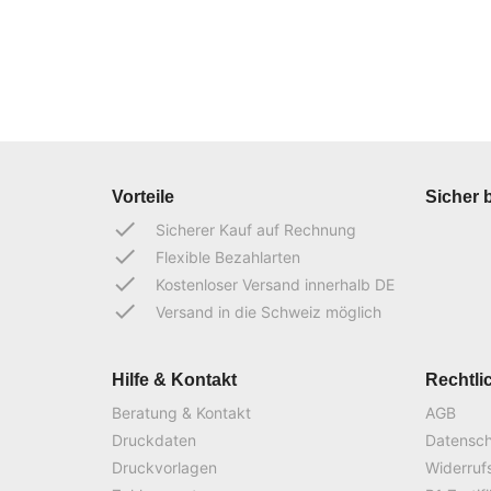
Vorteile
Sicher 
done
Sicherer Kauf auf Rechnung
done
Flexible Bezahlarten
done
Kostenloser Versand innerhalb DE
done
Versand in die Schweiz möglich
Hilfe & Kontakt
Rechtli
Beratung & Kontakt
AGB
Druckdaten
Datensc
Druckvorlagen
Widerruf