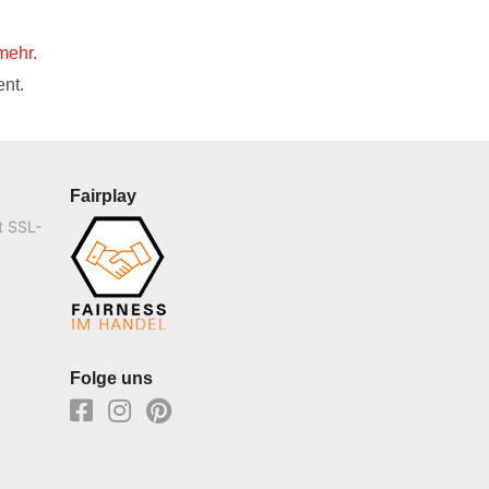
mehr.
nt.
Fairplay
t SSL-
Folge uns