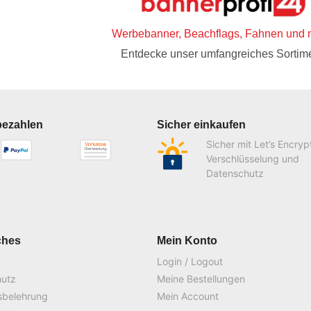
Werbebanner, Beachflags, Fahnen und 
Entdecke unser umfangreiches Sortime
bezahlen
Sicher einkaufen
Sicher mit Let’s Encryp
Verschlüsselung und
Datenschutz
ches
Mein Konto
Login / Logout
hutz
Meine Bestellungen
sbelehrung
Mein Account