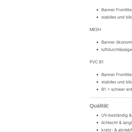
Banner Frontli
stabiles und bl
MESH
Banner ökonomi
luftdurchlässig
PVC B1
Banner Frontli
stabiles und bl
B1 = schwer en
Qualität:
UV-beständig &
lichtecht & lang
kratz- & abrieb