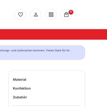
0
favorite_border
person_outline
receipt
local_mall
eitungs- und Lieferzeiten kommen. Vielen Dank für Ihr
Material
Konfektion
Zubehör