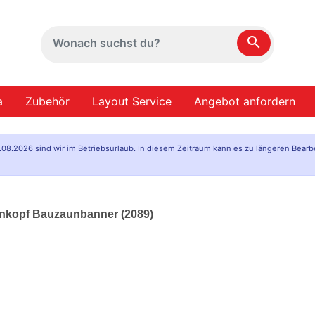
search
a
Zubehör
Layout Service
Angebot anfordern
.08.2026 sind wir im Betriebsurlaub. In diesem Zeitraum kann es zu längeren Bearb
tenkopf Bauzaunbanner (2089)