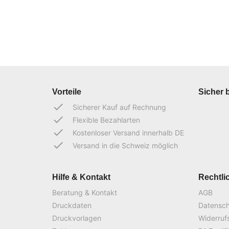
Vorteile
Sicher 
done
Sicherer Kauf auf Rechnung
done
Flexible Bezahlarten
done
Kostenloser Versand innerhalb DE
done
Versand in die Schweiz möglich
Hilfe & Kontakt
Rechtli
Beratung & Kontakt
AGB
Druckdaten
Datensc
Druckvorlagen
Widerruf