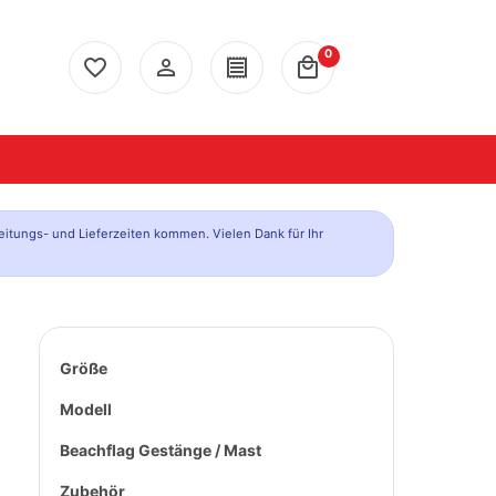
0
favorite_border
person_outline
receipt
local_mall
eitungs- und Lieferzeiten kommen. Vielen Dank für Ihr
Größe
Modell
Beachflag Gestänge / Mast
Zubehör