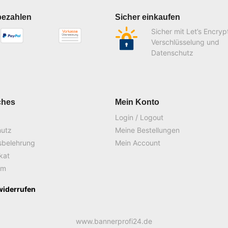
bezahlen
Sicher einkaufen
Sicher mit Let’s Encryp
Verschlüsselung und
Datenschutz
ches
Mein Konto
Login / Logout
hutz
Meine Bestellungen
sbelehrung
Mein Account
ikat
um
widerrufen
www.bannerprofi24.de