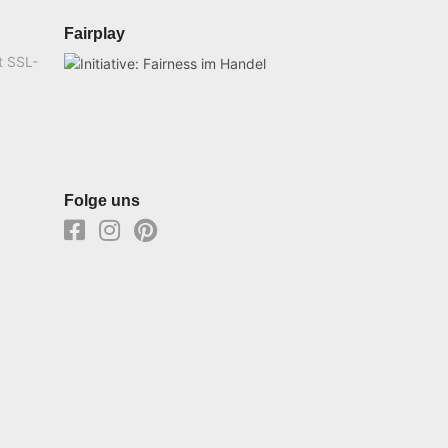
Fairplay
t SSL-
Folge uns