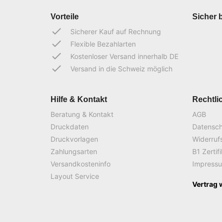
Vorteile
Sicher 
done
Sicherer Kauf auf Rechnung
done
Flexible Bezahlarten
done
Kostenloser Versand innerhalb DE
done
Versand in die Schweiz möglich
Hilfe & Kontakt
Rechtli
Beratung & Kontakt
AGB
Druckdaten
Datensc
Druckvorlagen
Widerruf
Zahlungsarten
B1 Zertif
Versandkosteninfo
Impress
Layout Service
Vertrag 