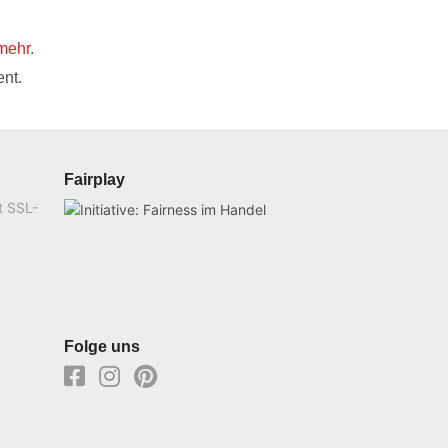
mehr.
nt.
Fairplay
t SSL-
Folge uns