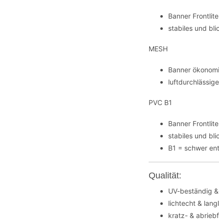
Banner Frontli
stabiles und bl
MESH
Banner ökonomi
luftdurchlässig
PVC B1
Banner Frontli
stabiles und bl
B1 = schwer en
Qualität:
UV-beständig &
lichtecht & lang
kratz- & abrieb