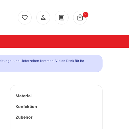
0
favorite_border
person_outline
receipt
local_mall
eitungs- und Lieferzeiten kommen. Vielen Dank für Ihr
Material
Konfektion
Zubehör