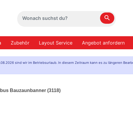
search
a
Zubehör
Layout Service
Angebot anfordern
.08.2026 sind wir im Betriebsurlaub. In diesem Zeitraum kann es zu längeren Bearb
mbus Bauzaunbanner (3118)