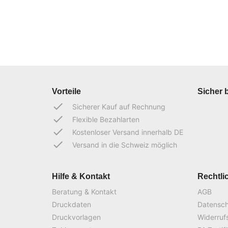
Vorteile
Sicher 
done
Sicherer Kauf auf Rechnung
done
Flexible Bezahlarten
done
Kostenloser Versand innerhalb DE
done
Versand in die Schweiz möglich
Hilfe & Kontakt
Rechtli
Beratung & Kontakt
AGB
Druckdaten
Datensc
Druckvorlagen
Widerruf