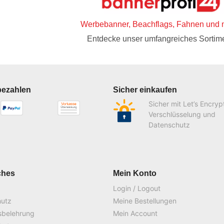
Werbebanner, Beachflags, Fahnen und 
Entdecke unser umfangreiches Sortime
bezahlen
Sicher einkaufen
Sicher mit Let’s Encryp
Verschlüsselung und
Datenschutz
ches
Mein Konto
Login / Logout
hutz
Meine Bestellungen
sbelehrung
Mein Account