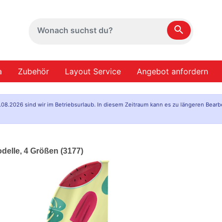
search
a
Zubehör
Layout Service
Angebot anfordern
.08.2026 sind wir im Betriebsurlaub. In diesem Zeitraum kann es zu längeren Bearb
odelle, 4 Größen (3177)