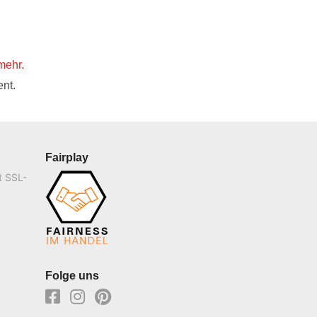
mehr.
nt.
Fairplay
t SSL-
Folge uns