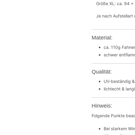
Größe XL: ca. 94 x
Je nach Aufstellar
Material:
ca. 110g Fahnen
schwer entflamm
Qualität:
UV-beständig &
lichtecht & lang
Hinweis:
Folgende Punkte beac
Bei starkem Wi