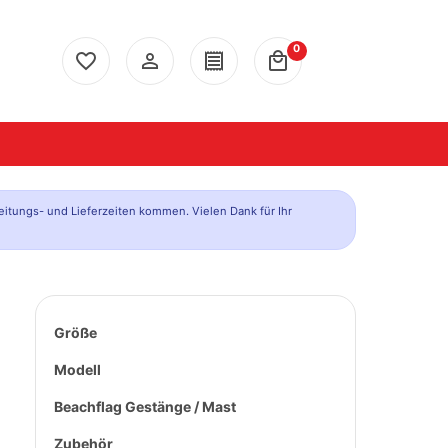
0
favorite_border
person_outline
receipt
local_mall
eitungs- und Lieferzeiten kommen. Vielen Dank für Ihr
Größe
Modell
Beachflag Gestänge / Mast
Zubehör