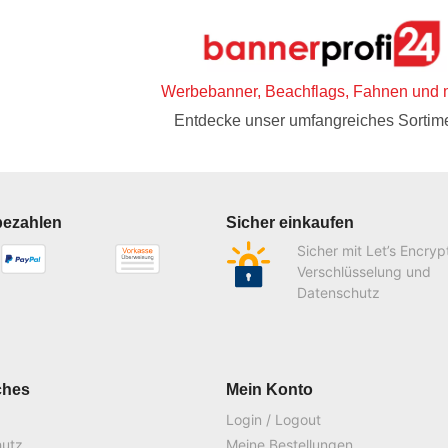
Werbebanner, Beachflags, Fahnen und 
Entdecke unser umfangreiches Sortime
bezahlen
Sicher einkaufen
Sicher mit Let’s Encryp
Verschlüsselung und
Datenschutz
ches
Mein Konto
Login / Logout
hutz
Meine Bestellungen