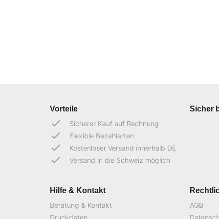
Vorteile
Sicher 
done
Sicherer Kauf auf Rechnung
done
Flexible Bezahlarten
done
Kostenloser Versand innerhalb DE
done
Versand in die Schweiz möglich
Hilfe & Kontakt
Rechtli
Beratung & Kontakt
AGB
Druckdaten
Datensc