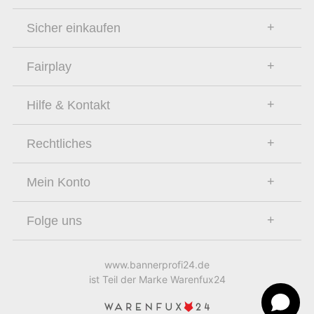
Sicher einkaufen
Fairplay
Hilfe & Kontakt
Rechtliches
Mein Konto
Folge uns
www.bannerprofi24.de
ist Teil der Marke Warenfux24