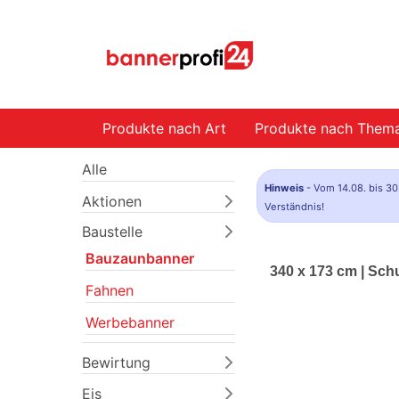
Produkte nach Art
Produkte nach Them
Alle
Hinweis
- Vom 14.08. bis 30
Aktionen
Verständnis!
Baustelle
Bauzaunbanner
340 x 173 cm | Sc
Fahnen
Werbebanner
Bewirtung
Eis