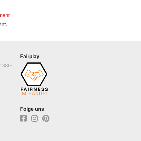
mehr.
nt.
Fairplay
t SSL-
Folge uns