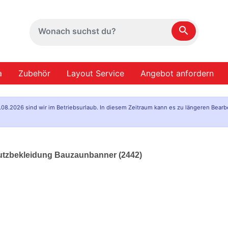
search
a
Zubehör
Layout Service
Angebot anfordern
.08.2026 sind wir im Betriebsurlaub. In diesem Zeitraum kann es zu längeren Bearb
hutzbekleidung Bauzaunbanner (2442)