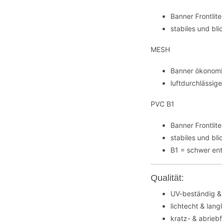
Banner Frontli
stabiles und bl
MESH
Banner ökonomi
luftdurchlässig
PVC B1
Banner Frontli
stabiles und bl
B1 = schwer en
Qualität:
UV-beständig &
lichtecht & lang
kratz- & abrieb