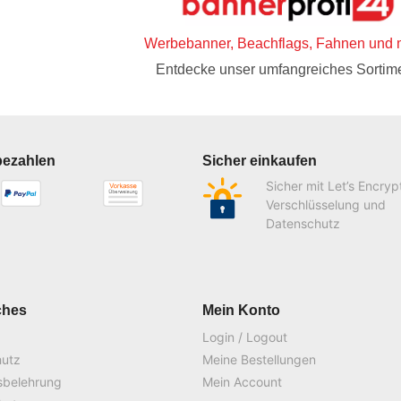
Werbebanner, Beachflags, Fahnen und 
Entdecke unser umfangreiches Sortime
bezahlen
Sicher einkaufen
Sicher mit Let’s Encryp
Verschlüsselung und
Datenschutz
ches
Mein Konto
Login / Logout
hutz
Meine Bestellungen
sbelehrung
Mein Account