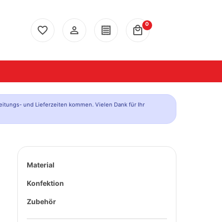
0
favorite_border
person_outline
receipt
local_mall
eitungs- und Lieferzeiten kommen. Vielen Dank für Ihr
Material
Konfektion
Zubehör