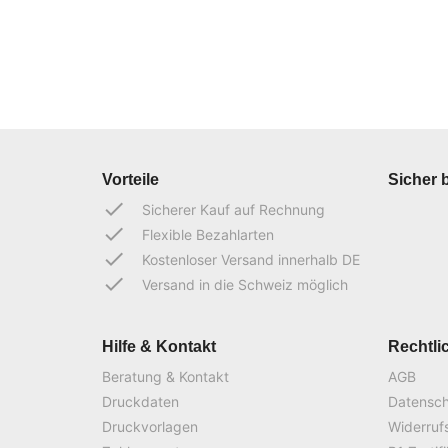
Vorteile
Sicher 
done
Sicherer Kauf auf Rechnung
done
Flexible Bezahlarten
done
Kostenloser Versand innerhalb DE
done
Versand in die Schweiz möglich
Hilfe & Kontakt
Rechtli
Beratung & Kontakt
AGB
Druckdaten
Datensc
Druckvorlagen
Widerruf