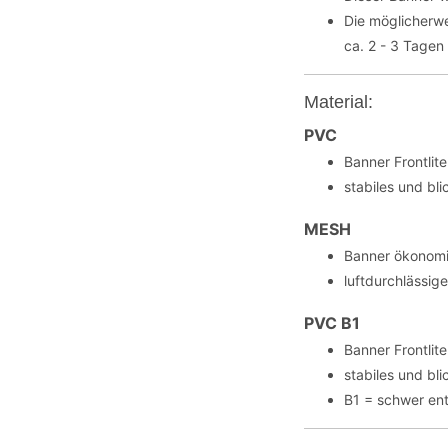
Die möglicherw
ca. 2 - 3 Tagen 
Material:
PVC
Banner Frontli
stabiles und bl
MESH
Banner ökonomi
luftdurchlässig
PVC B1
Banner Frontli
stabiles und bl
B1 = schwer en