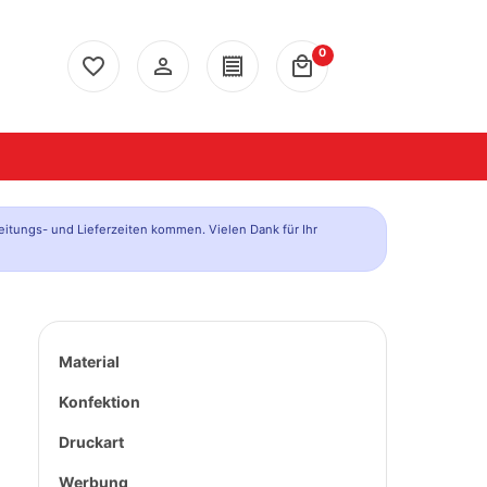
0
favorite_border
person_outline
receipt
local_mall
eitungs- und Lieferzeiten kommen. Vielen Dank für Ihr
Material
Konfektion
Druckart
Werbung