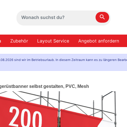
search
a
Zubehör
Layout Service
Angebot anfordern
.08.2026 sind wir im Betriebsurlaub. In diesem Zeitraum kann es zu längeren Bearb
gerüstbanner selbst gestalten, PVC, Mesh