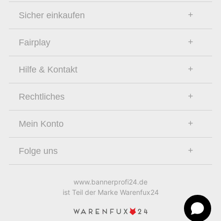
Sicher einkaufen
Fairplay
Hilfe & Kontakt
Rechtliches
Mein Konto
Folge uns
www.bannerprofi24.de
ist Teil der Marke Warenfux24