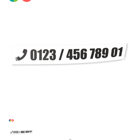
Previous
Next