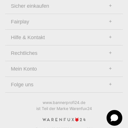
Sicher einkaufen
Fairplay
Hilfe & Kontakt
Rechtliches
Mein Konto
Folge uns
www.bannerprofi24.de
ist Teil der Marke Warenfux24