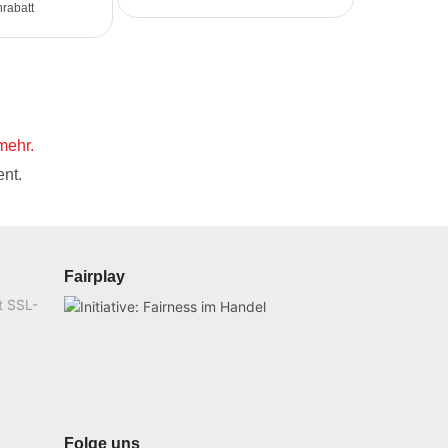
rabatt
mehr.
nt.
Fairplay
t SSL-
Folge uns