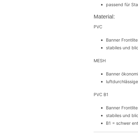
passend für St
Material:
PVC
Banner Frontli
stabiles und bl
MESH
Banner ökonomi
luftdurchlässig
PVC B1
Banner Frontli
stabiles und bl
B1 = schwer en