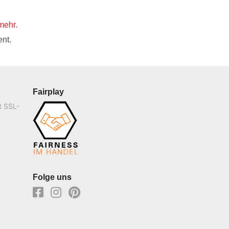
mehr.
nt.
Fairplay
t SSL-
Folge uns