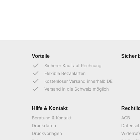
Vorteile
Sicher 
done
Sicherer Kauf auf Rechnung
done
Flexible Bezahlarten
done
Kostenloser Versand innerhalb DE
done
Versand in die Schweiz möglich
Hilfe & Kontakt
Rechtli
Beratung & Kontakt
AGB
Druckdaten
Datensc
Druckvorlagen
Widerruf