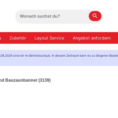
search
a
Zubehör
Layout Service
Angebot anfordern
.08.2026 sind wir im Betriebsurlaub. In diesem Zeitraum kann es zu längeren Bearb
and Bauzaunbanner (3139)