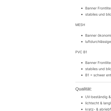
Banner Frontli
stabiles und bl
MESH
Banner ökonomi
luftdurchlässig
PVC B1
Banner Frontli
stabiles und bl
B1 = schwer en
Qualität:
UV-beständig &
lichtecht & lang
kratz- & abrieb