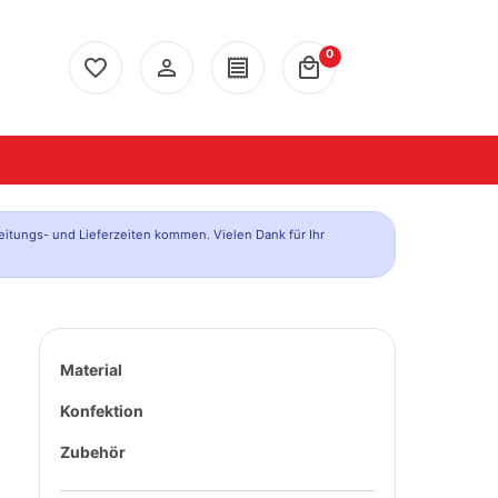
0
favorite_border
person_outline
receipt
local_mall
eitungs- und Lieferzeiten kommen. Vielen Dank für Ihr
Material
Konfektion
Zubehör