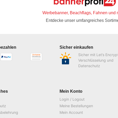
Werbebanner, Beachflags, Fahnen und 
Entdecke unser umfangreiches Sortime
bezahlen
Sicher einkaufen
Sicher mit Let’s Encryp
Verschlüsselung und
Datenschutz
ches
Mein Konto
Login / Logout
hutz
Meine Bestellungen
sbelehrung
Mein Account