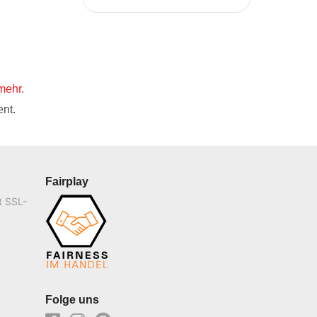
mehr.
nt.
Fairplay
t SSL-
Folge uns