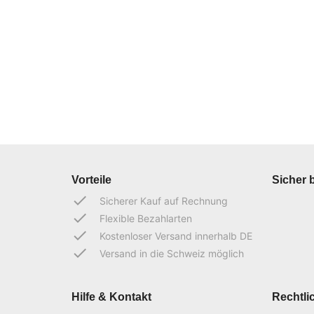
Vorteile
Sicher 
done
Sicherer Kauf auf Rechnung
done
Flexible Bezahlarten
done
Kostenloser Versand innerhalb DE
done
Versand in die Schweiz möglich
Hilfe & Kontakt
Rechtli