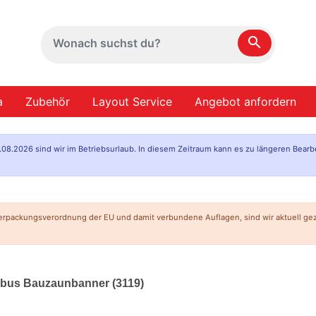
search
a
Zubehör
Layout Service
Angebot anfordern
.08.2026 sind wir im Betriebsurlaub. In diesem Zeitraum kann es zu längeren Bearb
erpackungsverordnung der EU und damit verbundene Auflagen, sind wir aktuell g
mbus Bauzaunbanner (3119)