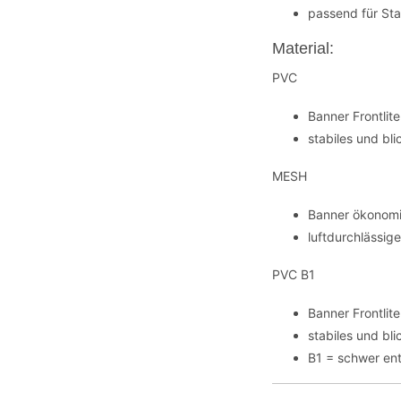
passend für St
Material:
PVC
Banner Frontli
stabiles und bl
MESH
Banner ökonomi
luftdurchlässig
PVC B1
Banner Frontli
stabiles und bl
B1 = schwer en