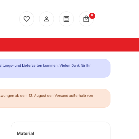
0
favorite_border
person_outline
receipt
local_mall
eitungs- und Lieferzeiten kommen. Vielen Dank für Ihr
ezwungen ab dem 12. August den Versand außerhalb von
Material