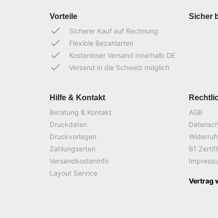
Vorteile
Sicher 
done
Sicherer Kauf auf Rechnung
done
Flexible Bezahlarten
done
Kostenloser Versand innerhalb DE
done
Versand in die Schweiz möglich
Hilfe & Kontakt
Rechtli
Beratung & Kontakt
AGB
Druckdaten
Datensc
Druckvorlagen
Widerruf
Zahlungsarten
B1 Zertif
Versandkosteninfo
Impress
Layout Service
Vertrag 