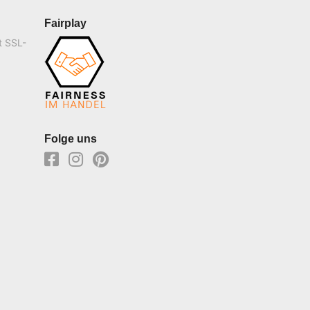
Fairplay
t SSL-
Folge uns