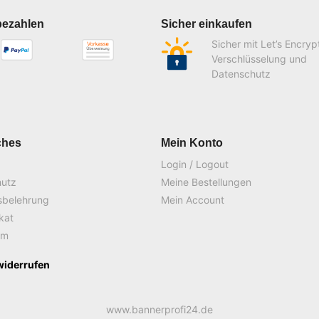
bezahlen
Sicher einkaufen
Sicher mit Let’s Encryp
Verschlüsselung und
Datenschutz
ches
Mein Konto
Login / Logout
hutz
Meine Bestellungen
sbelehrung
Mein Account
ikat
um
widerrufen
www.bannerprofi24.de