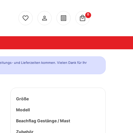
0
favorite_border
person_outline
receipt
local_mall
eitungs- und Lieferzeiten kommen. Vielen Dank für Ihr
Größe
Modell
Beachflag Gestänge / Mast
Zubehör