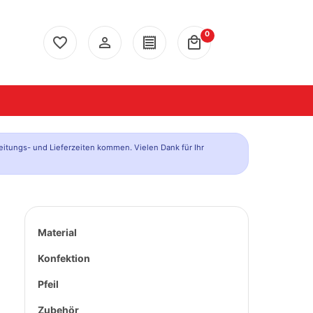
0
favorite_border
person_outline
receipt
local_mall
eitungs- und Lieferzeiten kommen. Vielen Dank für Ihr
Material
Konfektion
Pfeil
Zubehör