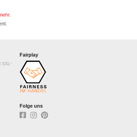
mehr.
nt.
Fairplay
t SSL-
Folge uns