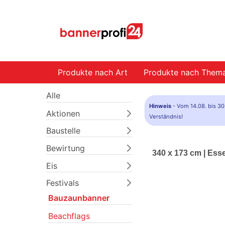
Produkte nach Art
Produkte nach Them
Alle
Hinweis
- Vom 14.08. bis 30
Aktionen
Verständnis!
Baustelle
Bewirtung
340 x 173 cm | Es
Eis
Festivals
Bauzaunbanner
Beachflags