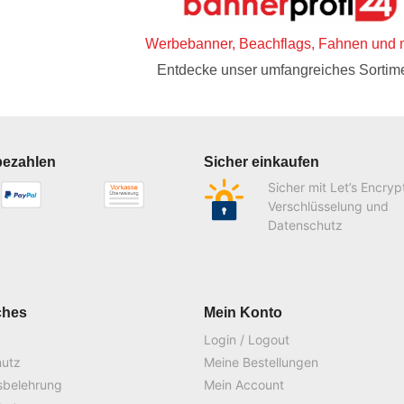
Werbebanner, Beachflags, Fahnen und 
Entdecke unser umfangreiches Sortime
bezahlen
Sicher einkaufen
Sicher mit Let’s Encryp
Verschlüsselung und
Datenschutz
ches
Mein Konto
Login / Logout
hutz
Meine Bestellungen
sbelehrung
Mein Account