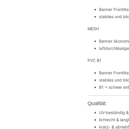
Banner Frontli
stabiles und bl
MESH
Banner ökonomi
luftdurchlässig
PVC B1
Banner Frontli
stabiles und bl
B1 = schwer en
Qualität:
UV-beständig &
lichtecht & lang
kratz- & abrieb