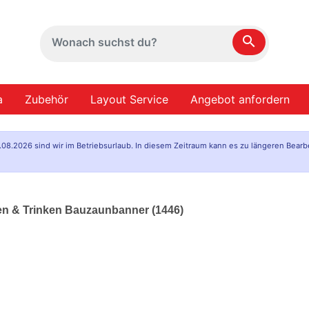
search
a
Zubehör
Layout Service
Angebot anfordern
.08.2026 sind wir im Betriebsurlaub. In diesem Zeitraum kann es zu längeren Bearb
sen & Trinken Bauzaunbanner (1446)