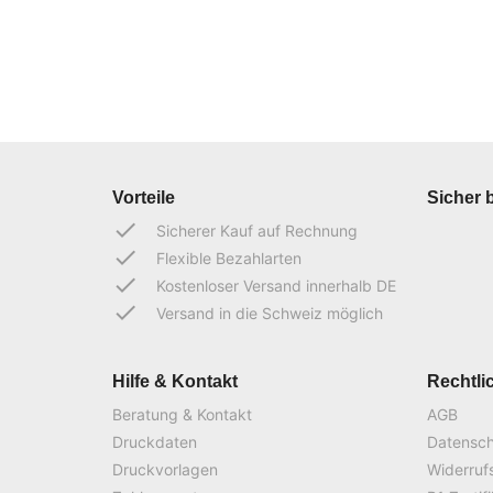
Vorteile
Sicher 
done
Sicherer Kauf auf Rechnung
done
Flexible Bezahlarten
done
Kostenloser Versand innerhalb DE
done
Versand in die Schweiz möglich
Hilfe & Kontakt
Rechtli
Beratung & Kontakt
AGB
Druckdaten
Datensc
Druckvorlagen
Widerruf