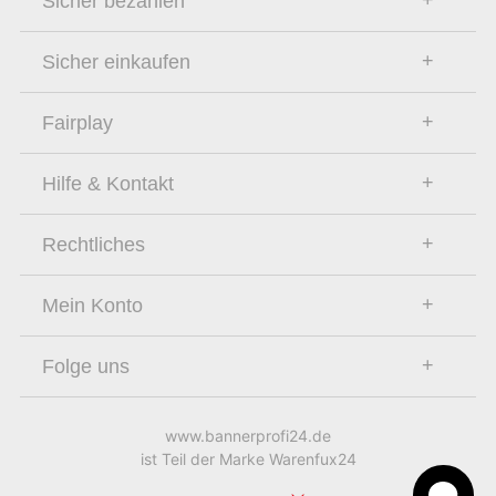
Sicher bezahlen
Sicher einkaufen
Fairplay
Hilfe & Kontakt
Rechtliches
Mein Konto
Folge uns
www.bannerprofi24.de
ist Teil der Marke Warenfux24