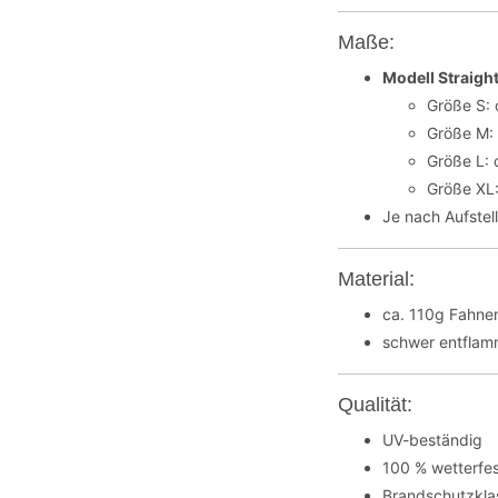
Maße:
Modell Straigh
Größe S: 
Größe M:
Größe L: 
Größe XL
Je nach Aufstel
Material:
ca. 110g Fahnen
schwer entflamm
Qualität:
UV-beständig
100 % wetterfe
Brandschutzkla