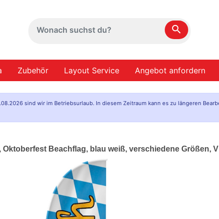
search
a
Zubehör
Layout Service
Angebot anfordern
.08.2026 sind wir im Betriebsurlaub. In diesem Zeitraum kann es zu längeren Bearb
h, Oktoberfest Beachflag, blau weiß, verschiedene Größen, 