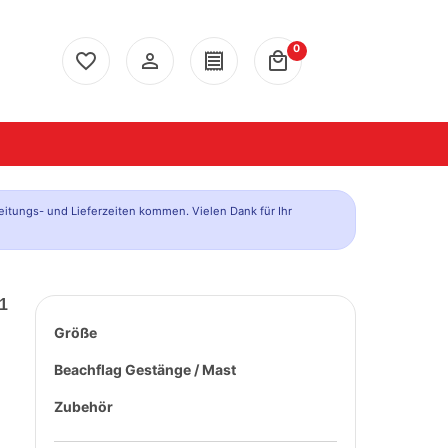
0
favorite_border
person_outline
receipt
local_mall
eitungs- und Lieferzeiten kommen. Vielen Dank für Ihr
V1
Größe
Beachflag Gestänge / Mast
Zubehör