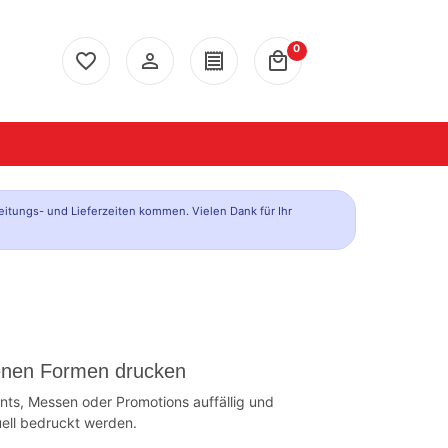
0
favorite_border
person_outline
receipt
local_mall
eitungs- und Lieferzeiten kommen. Vielen Dank für Ihr
edenen Formen drucken
ts, Messen oder Promotions auffällig und
uell bedruckt werden.