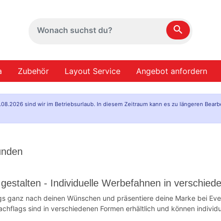
search
a
Zubehör
Layout Service
Angebot anfordern
.08.2026 sind wir im Betriebsurlaub. In diesem Zeitraum kann es zu längeren Bearb
unden
 gestalten - Individuelle Werbefahnen in verschi
gs ganz nach deinen Wünschen und präsentiere deine Marke bei Even
achflags sind in verschiedenen Formen erhältlich und können individ