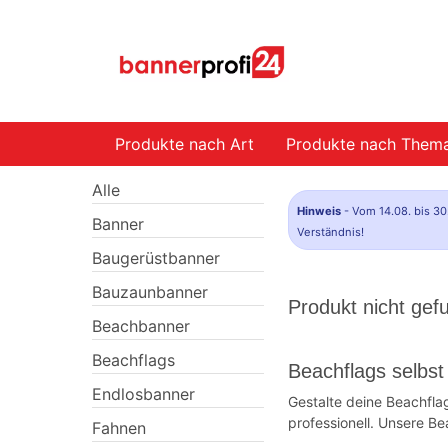
Produkte nach Art
Produkte nach Them
Alle
Hinweis
- Vom 14.08. bis 30
Banner
Verständnis!
Baugerüstbanner
Bauzaunbanner
Produkt nicht gef
Beachbanner
Beachflags
Beachflags selbst
Endlosbanner
Gestalte deine Beachfla
professionell. Unsere Be
Fahnen