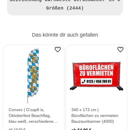
Bezeichnung
Warnweste Werbebanner in 6
Größen (2444)
Das könnte dir auch gefallen
Convex | O’zapft is,
340 x 173 cm |
Oktoberfest Beachflag,
Büroflächen zu vermieten
blau weiß, verschiedene
Bauzaunbanner (4000)
Größen, V1
ab 19,50 €