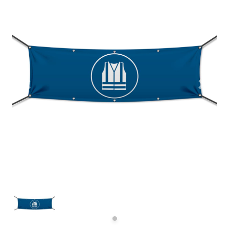
Previous
Next