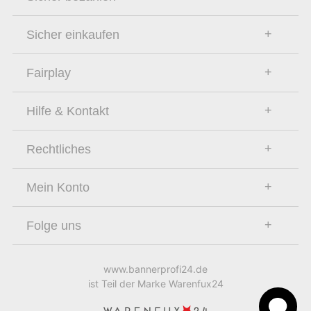
Sicher einkaufen
Fairplay
Hilfe & Kontakt
Rechtliches
Mein Konto
Folge uns
www.bannerprofi24.de
ist Teil der Marke Warenfux24