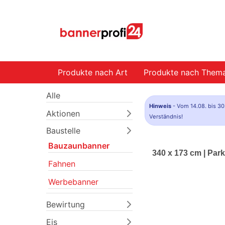
Produkte nach Art
Produkte nach Them
Alle
Hinweis
- Vom 14.08. bis 30
Aktionen
Verständnis!
Baustelle
Bauzaunbanner
340 x 173 cm | Pa
Fahnen
Werbebanner
Bewirtung
Eis