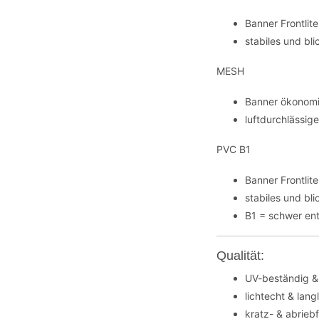
Banner Frontli
stabiles und bl
MESH
Banner ökonomi
luftdurchlässig
PVC B1
Banner Frontli
stabiles und bl
B1 = schwer en
Qualität:
UV-beständig &
lichtecht & lang
kratz- & abrieb