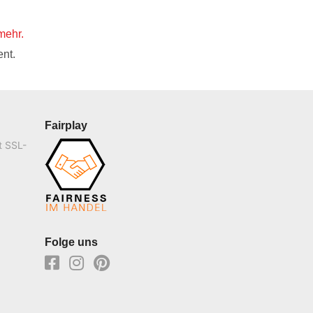
mehr.
nt.
Fairplay
t SSL-
Folge uns