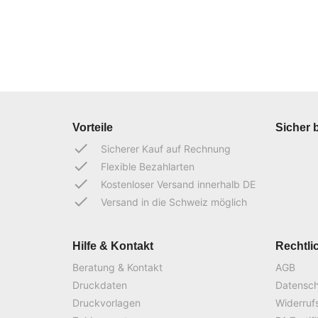
Vorteile
Sicher 
done
Sicherer Kauf auf Rechnung
done
Flexible Bezahlarten
done
Kostenloser Versand innerhalb DE
done
Versand in die Schweiz möglich
Hilfe & Kontakt
Rechtli
Beratung & Kontakt
AGB
Druckdaten
Datensc
Druckvorlagen
Widerruf