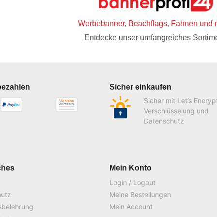
Werbebanner, Beachflags, Fahnen und 
Entdecke unser umfangreiches Sortime
bezahlen
Sicher einkaufen
Sicher mit Let’s Encryp
Verschlüsselung und
Datenschutz
ches
Mein Konto
Login / Logout
hutz
Meine Bestellungen
sbelehrung
Mein Account