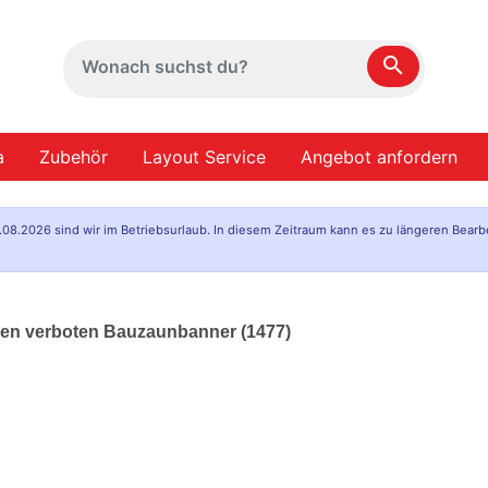
search
a
Zubehör
Layout Service
Angebot anfordern
.08.2026 sind wir im Betriebsurlaub. In diesem Zeitraum kann es zu längeren Bearb
rken verboten Bauzaunbanner (1477)