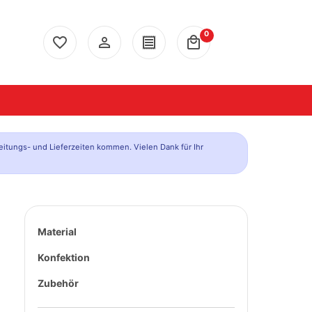
0
favorite_border
person_outline
receipt
local_mall
eitungs- und Lieferzeiten kommen. Vielen Dank für Ihr
Material
Konfektion
Zubehör