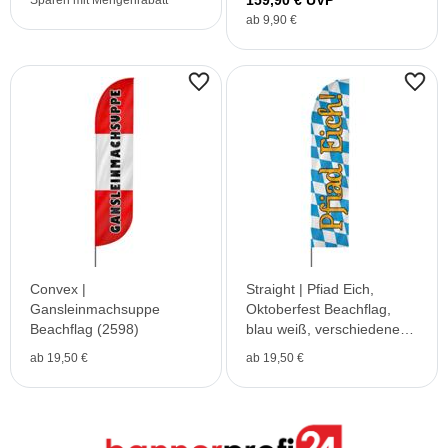
159,90 € UVP²
Sparen mit Mengenrabatt
ab 9,90 €
Convex |
Straight | Pfiad Eich,
Gansleinmachsuppe
Oktoberfest Beachflag,
Beachflag (2598)
blau weiß, verschiedene
Größen, V1
ab 19,50 €
ab 19,50 €