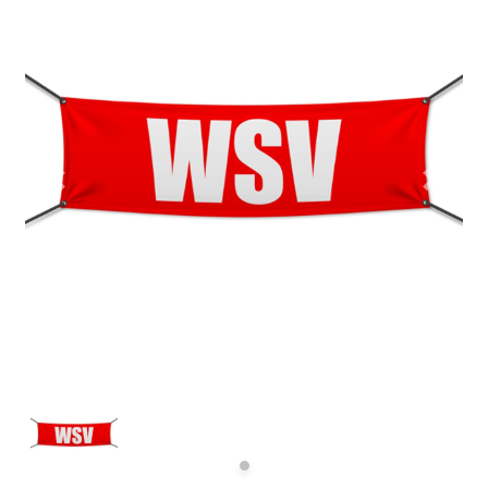
Previous
Next