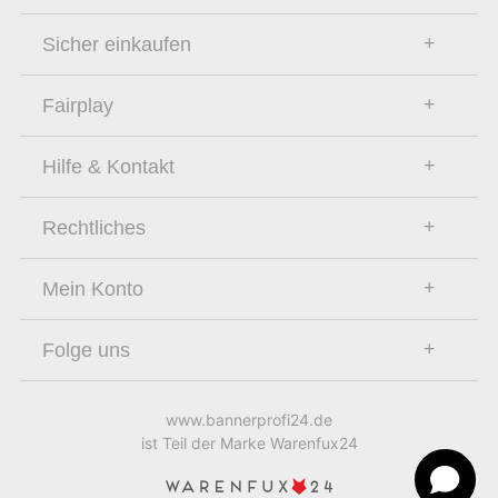
Sicher einkaufen
Fairplay
Hilfe & Kontakt
Rechtliches
Mein Konto
Folge uns
www.bannerprofi24.de
ist Teil der Marke Warenfux24