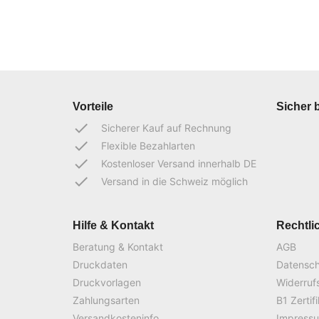
Vorteile
Sicher 
done
Sicherer Kauf auf Rechnung
done
Flexible Bezahlarten
done
Kostenloser Versand innerhalb DE
done
Versand in die Schweiz möglich
Hilfe & Kontakt
Rechtli
Beratung & Kontakt
AGB
Druckdaten
Datensc
Druckvorlagen
Widerruf
Zahlungsarten
B1 Zertif
Versandkosteninfo
Impress