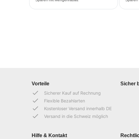
Sparen mit Mengenrabatt
Sparen 
Vorteile
Sicher 
done
Sicherer Kauf auf Rechnung
done
Flexible Bezahlarten
done
Kostenloser Versand innerhalb DE
done
Versand in die Schweiz möglich
Hilfe & Kontakt
Rechtli