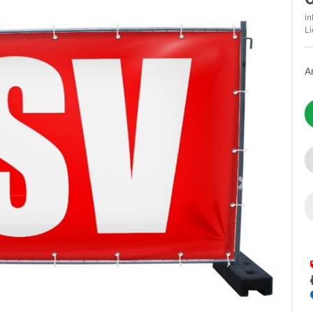
in
Li
A
Next