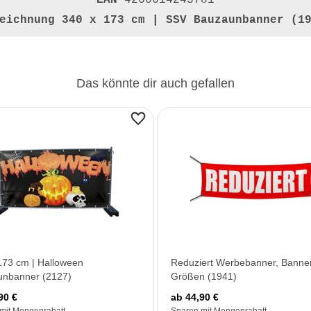
EAN
4260614243781
zeichnung
340 x 173 cm | SSV Bauzaunbanner (1
Das könnte dir auch gefallen
173 cm | Halloween
Reduziert Werbebanner, Banner
unbanner (2127)
Größen (1941)
90 €
ab 44,90 €