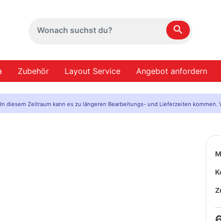
search
a
Zubehör
Layout Service
Angebot anfordern
. In diesem Zeitraum kann es zu längeren Bearbeitungs- und Lieferzeiten kommen. V
M
K
Z