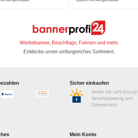
mit Mengenrabatt
Sparen mit Mengenrabatt
Werbebanner, Beachflags, Fahnen und mehr.
Entdecke unser umfangreiches Sortiment.
bezahlen
Sicher einkaufen
Sicher mit Let’s Encryp
Verschlüsselung und
Datenschutz
ches
Mein Konto