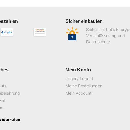
bezahlen
Sicher einkaufen
Sicher mit Let’s Encryp
Verschlüsselung und
Datenschutz
ches
Mein Konto
Login / Logout
hutz
Meine Bestellungen
sbelehrung
Mein Account
ikat
um
widerrufen