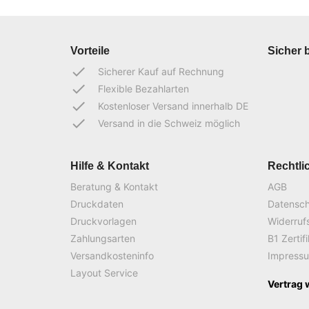
Vorteile
Sicher 
done
Sicherer Kauf auf Rechnung
done
Flexible Bezahlarten
done
Kostenloser Versand innerhalb DE
done
Versand in die Schweiz möglich
Hilfe & Kontakt
Rechtli
Beratung & Kontakt
AGB
Druckdaten
Datensc
Druckvorlagen
Widerruf
Zahlungsarten
B1 Zertif
Versandkosteninfo
Impress
Layout Service
Vertrag 