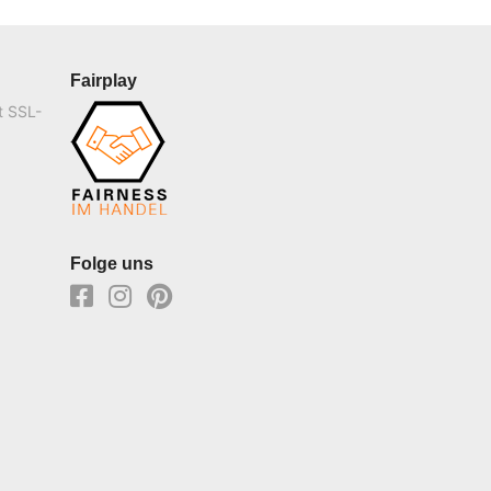
Fairplay
t SSL-
Folge uns